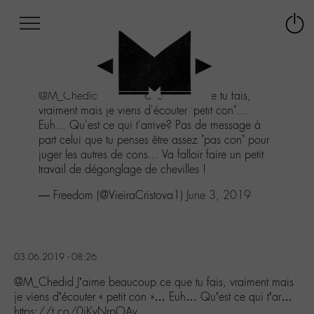
Afficher
Panneau de gestion des cookies
Labo
Connex
-
le
M-
menu
Aller
@M_Chedid
J'aime beaucoup ce que tu fais,
au
vraiment mais je viens d'écouter "petit con"...
menu
Euh... Qu'est ce qui t'arrive? Pas de message à
Aller
part celui que tu penses être assez "pas con" pour
au
juger les autres de cons... Va falloir faire un petit
contenu
travail de dégonglage de chevilles !
Aller
à
— Freedom (@VieiraCristova1)
June 3, 2019
la
recherche
03.06.2019 - 08:26
@M_Chedid J’aime beaucoup ce que tu fais, vraiment mais
je viens d’écouter « petit con »… Euh… Qu’est ce qui t’ar…
https://t.co/0jKvNrpOAv