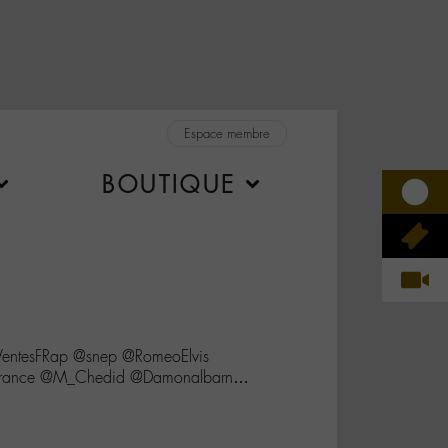
Espace membre
BOUTIQUE
entesFRap @snep @RomeoElvis
cFrance @M_Chedid @Damonalbarn…