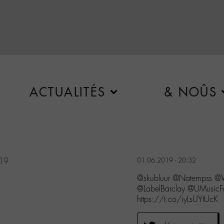
ACTUALITÉS
& NOÛS
019
01.06.2019 - 20:32
@skubluur @Natempss @V
@LabelBarclay @UMusi
https://t.co/iyLsUYtUcK