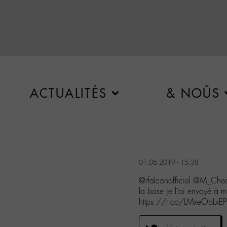
ACTUALITÉS
& NOÛS
01.06.2019 - 15:38
@rfalconofficiel @M_Che
la base je l’ai envoyé à 
https://t.co/LMxeObLxEP