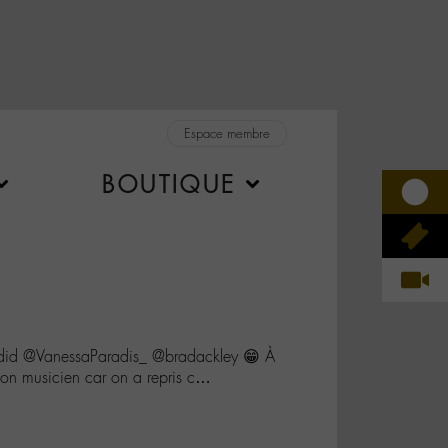
Espace membre
BOUTIQUE
did @VanessaParadis_ @bradackley 😁 À
mon musicien car on a repris c…