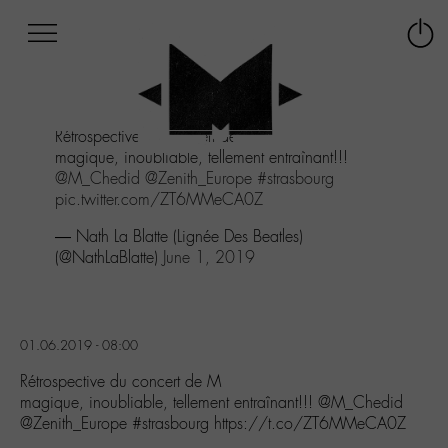
Afficher
Panneau de gestion des cookies
Labo
Connex
-
le
M-
menu
Aller
Rétrospective du concert de M
au
magique, inoubliable, tellement entraînant!!!
menu
@M_Chedid
@Zenith_Europe
#strasbourg
Aller
pic.twitter.com/ZT6MMeCA0Z
au
contenu
— Nath La Blatte (Lignée Des Beatles)
Aller
(@NathLaBlatte)
June 1, 2019
à
la
recherche
01.06.2019 - 08:00
Rétrospective du concert de M
magique, inoubliable, tellement entraînant!!! @M_Chedid
@Zenith_Europe #strasbourg https://t.co/ZT6MMeCA0Z