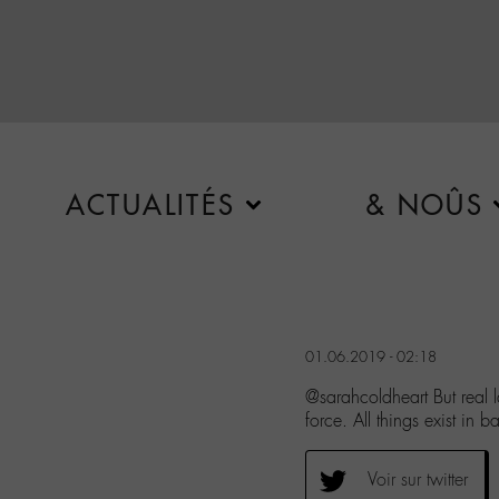
ACTUALITÉS
& NOÛS
01.06.2019 - 02:18
@sarahcoldheart But real l
force. All things exist in 
Voir sur twitter