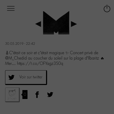
Afficher
Panneau de gestion des cookies
Labo
Connex
-
le
M-
menu
Aller
au
menu
30.05.2019 - 22:42
Aller
au
🎸C’était ce soir et c’était magique ✨ Concert privé de
contenu
@M_Chedid au coucher du soleil sur la plage d’Ilbaritz 🔥
Aller
Mer… https://t.co/OFYagz3S0q
à
la
Voir sur twitter
recherche
0