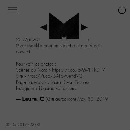
Afficher
Panneau de gestion des cookies
Labo
Connex
-
le
M-
menu
Aller
23 Mai 2019 |
@M_Chedid
était au
au
@zenithdelille
pour un superbe et grand petit
menu
concert.
Aller
au
Pour voir les photos :
contenu
Scènes du Nord ›
https://t.co/cv9MF1hDHV
Aller
Site ›
https://t.co/5AT6WeYdVQ
à
Page Facebook › Laura Dixon Pictures
la
Instagram › @lauradixonpictures
recherche
— 𝗟𝗮𝘂𝗿𝗮. 👹 (@itslauradixon)
May 30, 2019
30.05.2019 - 22:03