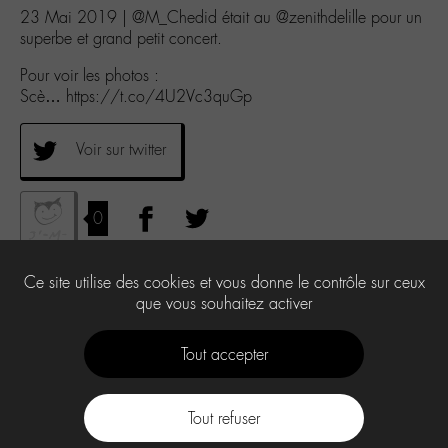
23 Mai 2019 | @M_Chedid était au @zenithdelille pour un
superbe et grand petit concert.
Pour voir les photos :
Scè… https://t.co/4U2Vc3quGp
Voir sur twitter
0
Ce site utilise des cookies et vous donne le contrôle sur ceux
que vous souhaitez activer
Tout accepter
Tout refuser