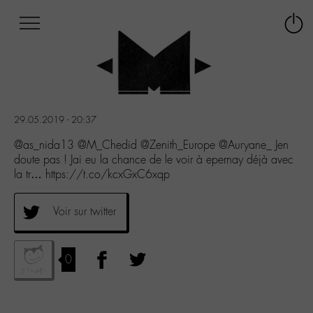
Afficher
Panneau de gestion des cookies
Labo
Connex
-
le
M-
menu
Aller
au
menu
29.05.2019 - 20:37
Aller
au
@as_nida13 @M_Chedid @Zenith_Europe @Auryane_ Jen
contenu
doute pas ! Jai eu la chance de le voir à epernay déjà avec
Aller
la tr… https://t.co/kcxGxC6xqp
à
la
Voir sur twitter
recherche
0