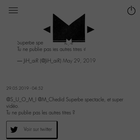
Afficher
Panneau de gestion des cookies
Labo
Connex
-
le
M-
menu
Aller
Superbe spectacle, et super vidéo.
au
Tu ne publie pas les autres titres ?
menu
Aller
— JiH_aiR (@JiH_aiR)
May 29, 2019
au
contenu
Aller
à
29.05.2019 - 04:52
la
recherche
@S_U_O_M_I @M_Chedid Superbe spectacle, et super
vidéo.
Tu ne publie pas les autres titres ?
Voir sur twitter