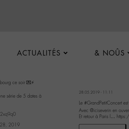
ACTUALITÉS
& NOÛS
bourg ce soir 💌⚡️
28.05.2019 - 11:11
une série de 5 dates à
Le #GrandPetitConcert est
Avec @iciseverin en ouvert
522xq9q0
Et retour à Paris l… http
28, 2019