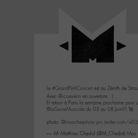
Panneau de gestion des cookies
LABO
-
Aller
Laboratoire
au
poétique
M-
menu
et
musical
Aller
autour
au
de
contenu
l'univers
Aller
de
-
à
M-
Le
#GrandPetitConcert
est au Zénith de Stras
la
recherche
Avec
@iciseverin
en ouverture : )
Et retour à Paris la semaine prochaine pour 
@LaSeineMusicale
du 03 au 08 Juin!!! 🚀
photo:
@moocherphoto
pic.twitter.com/xt
— -M- Matthieu Chedid (@M_Chedid)
May 