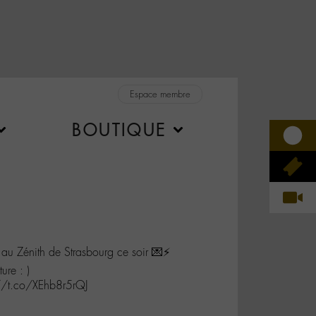
Espace membre
BOUTIQUE
 au Zénith de Strasbourg ce soir 💌⚡️
ure : )
s://t.co/XEhb8r5rQJ