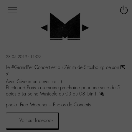
Afficher
Panneau de gestion des cookies
Labo
Connex
-
le
M-
menu
Aller
au
menu
Aller
28.05.2019 - 11:09
au
contenu
Le #GrandPetitConcert est au Zénith de Strasbourg ce soir 💌
Aller
⚡️
à
Avec Séverin en ouverture : )
la
Et retour à Paris la semaine prochaine pour une série de 5
recherche
dates à La Seine Musicale du 03 au 08 Juin!!! 🚀
photo: Fred Moocher – Photos de Concerts
Voir sur facebook