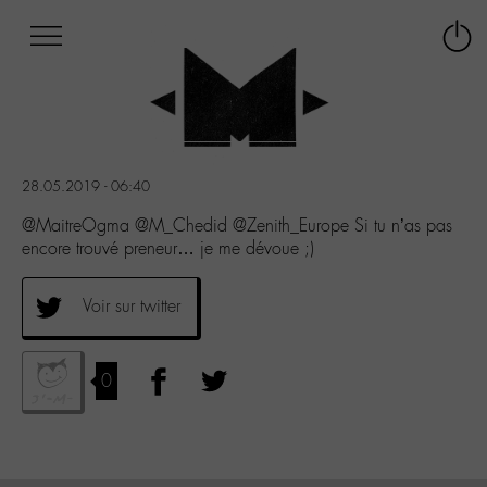
Afficher
Panneau de gestion des cookies
Labo
Connex
-
le
M-
menu
Aller
au
menu
28.05.2019 - 06:40
Aller
au
@MaitreOgma @M_Chedid @Zenith_Europe Si tu n’as pas
contenu
encore trouvé preneur… je me dévoue ;)
Aller
à
Voir sur twitter
la
recherche
0