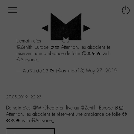
Afficher
Panneau de gestion des cookies
Labo
Connex
-
le
M-
menu
Aller
Demain c’est
@M_Chedid
en live au
au
@Zenith_Europe
🤘🏻 Attention, les alsaciens te
menu
réservent une ambiance de folie 😏🥨🍻🔥 with
Aller
@Auryane_
au
contenu
— 𝙰𝚜𝙽𝚒𝚍𝚊𝟷𝟹 🌸 (@as_nida13)
May 27, 2019
Aller
à
la
recherche
27.05.2019 - 22:23
Demain c’est @M_Chedid en live au @Zenith_Europe 🤘🏻
Attention, les alsaciens te réservent une ambiance de folie 😏
🥨🍻🔥 with @Auryane_