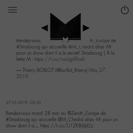
Afficher
Panneau de gestion des cookies
Labo
Connex
-
le
M-
menu
Aller
Rendez-vous mardi 28 mai au
@Zenith_Europe
de
au
#Strasbourg
qui accueille
@M_Chedid
alias -M-
menu
pour un show dont il a le secret! Strasbourg | À la
Aller
lettre M -
https://t.co/rwUgdTlnx6
au
contenu
— Thierry BOILLOT (@boillot_thierry)
May 27,
Aller
2019
à
la
recherche
27.05.2019 - 05:55
Rendez-vous mardi 28 mai au @Zenith_Europe de
#Strasbourg qui accueille @M_Chedid alias -M- pour un
show dont il a… https://t.co/U1ZK86Jd2z