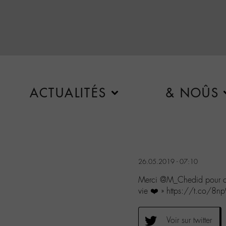
ACTUALITÉS
& NOÛS
26.05.2019 - 07:10
Merci @M_Chedid pour ce 
vie ❤️ » https://t.co/8
Voir sur twitter