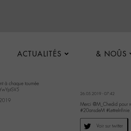
ACTUALITÉS
& NOÛS
nt à chaque tournée
FeYwYptSV5
26.05.2019 - 07:42
 2019
Merci @M_Chedid pour ré
#20ansdeM #LettreInfinie
Voir sur twitter