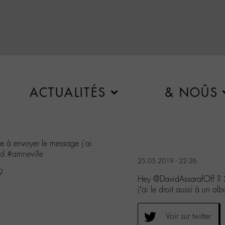
ACTUALITÉS
& NOÛS
re à envoyer le message j'ai
d
#amneville
25.05.2019 - 22:26
9
Hey @DavidAssarafOff ? Si
j’ai le droit aussi à un
Voir sur twitter