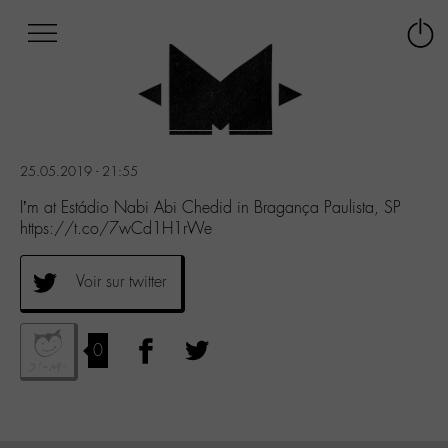
Afficher
Panneau de gestion des cookies
Labo
Connex
-
le
M-
menu
Aller
au
menu
25.05.2019 - 21:55
Aller
au
I’m at Estádio Nabi Abi Chedid in Bragança Paulista, SP
contenu
https://t.co/7wCd1H1rWe
Aller
à
Voir sur twitter
la
recherche
0