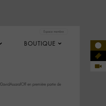
Espace membre
BOUTIQUE
 @DavidAssarafOff en première partie de