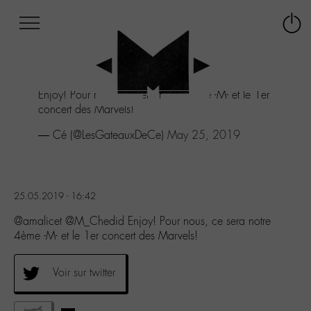
Afficher
Panneau de gestion des cookies
Labo
Connex
-
le
M-
menu
Aller
Enjoy! Pour nous, ce sera notre 4ème -M- et le 1er
au
concert des Marvels!
menu
Aller
— Cé (@LesGateauxDeCe)
May 25, 2019
au
contenu
Aller
à
25.05.2019 - 16:42
la
recherche
@amalicet @M_Chedid Enjoy! Pour nous, ce sera notre
4ème -M- et le 1er concert des Marvels!
Voir sur twitter