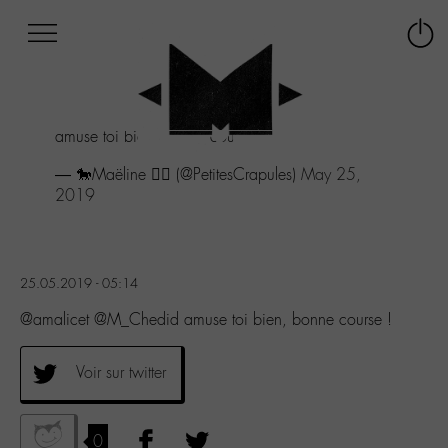
Afficher
Panneau de gestion des cookies
Labo
Connex
-
le
M-
menu
Aller
amuse toi bien, bonne course !
au
menu
— 🐎Maëline 🏃‍♀️ (@PetitesCrapules)
May 25,
Aller
2019
au
contenu
Aller
à
25.05.2019 - 05:14
la
recherche
@amalicet @M_Chedid amuse toi bien, bonne course !
Voir sur twitter
0