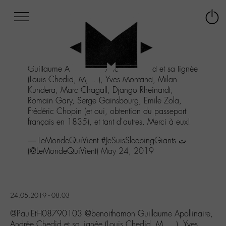
Afficher
Panneau de gestion des cookies
Labo
Connex
-
le
M-
menu
Aller
Guillaume Apollinaire, Andrée Chedid et sa lignée
au
(Louis Chedid, M, ...), Yves Montand, Milan
menu
Kundera, Marc Chagall, Django Rheinardt,
Aller
Romain Gary, Serge Gainsbourg, Emile Zola,
au
Frédéric Chopin (et oui, obtention du passeport
contenu
français en 1835), et tant d'autres. Merci à eux!
Aller
à
— LeMondeQuiVient #JeSuisSleepingGiants ت
la
(@LeMondeQuiVient)
May 24, 2019
recherche
24.05.2019 - 08:03
@PaulEtH08790103 @benoithamon Guillaume Apollinaire,
Andrée Chedid et sa lignée (Louis Chedid, M, …), Yves