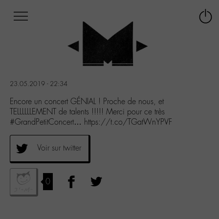
Afficher
Panneau de gestion des cookies
Labo
Connex
-
le
M-
menu
Aller
au
menu
23.05.2019 - 22:34
Aller
au
Encore un concert GÉNIAL ! Proche de nous, et
contenu
TELLLLLLEMENT de talents !!!!! Merci pour ce très
Aller
#GrandPetitConcert… https://t.co/TGatWnYPVF
à
la
Voir sur twitter
recherche
0