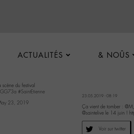
ACTUALITÉS
& NOÛS
a scène du festival
pWGG73a
#SaintEtienne
23.05.2019 - 08:19
ay 23, 2019
Ça vient de tomber : @M_C
@saintelive le 14 juin !
Voir sur twitter