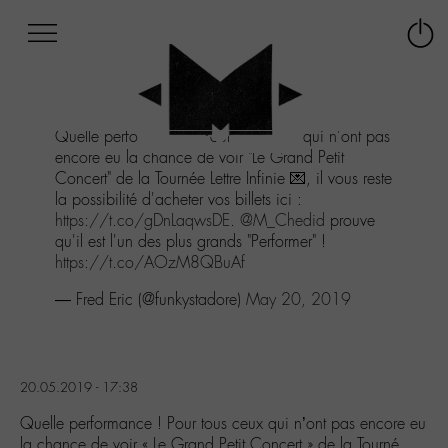
Afficher
Panneau de gestion des cookies
Labo
Connex
-
le
M-
menu
Aller
Quelle performance ! Pour tous ceux qui n'ont pas
au
encore eu la chance de voir "Le Grand Petit
menu
Concert" de la Tournée Lettre Infinie 💌, il vous reste
Aller
la possibilité d'acheter vos billets ici :
au
https://t.co/gDnLaqwsDE
.
@M_Chedid
prouve
contenu
qu'il est l'un des plus grands "Performer" !
Aller
https://t.co/AOzM8QBuAf
à
la
— Fred Eric (@funkystadore)
May 20, 2019
recherche
20.05.2019 - 17:38
Quelle performance ! Pour tous ceux qui n’ont pas encore eu
la chance de voir « Le Grand Petit Concert » de la Tourné…