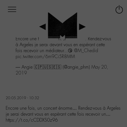
Afficher
Panneau de gestion des cookies
Labo
Connex
-
le
M-
menu
Aller
Encore une fois, un concert énorme... Rendez-vous
au
à Argeles je serai devant vous en espérant cette
menu
fois recevoir un médiateur...😘
@M_Chedid
Aller
pic.twitter.com/6m9Ci5R8MM
au
contenu
— Angie 🇨🇵🇺🇸🇪🇸 (@angie_phm)
May 20,
Aller
2019
à
la
recherche
20.05.2019 - 10:32
Encore une fois, un concert énorme… Rendez-vous à Argeles
je serai devant vous en espérant cette fois recevoir un…
https://t.co/cCDDXS0z96