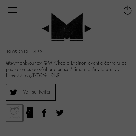
Afficher
Panneau de gestion des cookies
Labo
Connex
-
le
M-
menu
Aller
au
menu
19.05.2019 - 14:52
Aller
au
@swtthankyounext @M_Chedid Et sinon avant d’écrire tu as
contenu
pris le temps de vérifier bien sûr? Sinon je t’invite à ch…
Aller
https://t.co/fXD9YeU9NF
à
la
Voir sur twitter
recherche
0