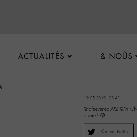
ACTUALITÉS
& NOÛS
😘
19.05.2019 - 08:41
@lafeevertedu92 @M_Chedi
adorer! 😘
Voir sur twitter