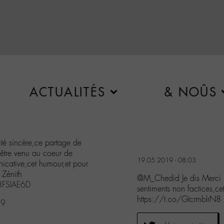
ACTUALITÉS
& NOÛS
ité sincère,ce partage de
d'être venu au coeur de
19.05.2019 - 08:03
icative,cet humour,et pour
 Zénith
@M_Chedid Je dis Merci p
q8FSIAE6D
sentiments non factices,ce
https://t.co/GtcrmblrN8
19