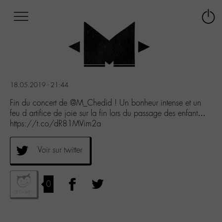
Afficher
Panneau de gestion des cookies
Labo
Connex
-
le
M-
menu
Aller
au
menu
18.05.2019 - 21:44
Aller
au
Fin du concert de @M_Chedid ! Un bonheur intense et un
contenu
feu d artifice de joie sur la fin lors du passage des enfant…
Aller
https://t.co/dR81MVim2a
à
la
Voir sur twitter
recherche
0