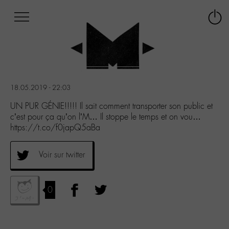
Afficher
Panneau de gestion des cookies
Labo
Connex
-
le
M-
menu
Aller
au
menu
18.05.2019 - 22:03
Aller
au
UN PUR GÉNIE!!!!! Il sait comment transporter son public et
contenu
c’est pour ça qu’on l’M… Il stoppe le temps et on vou…
Aller
https://t.co/f0japQ5aBa
à
la
Voir sur twitter
recherche
0