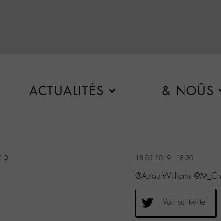
ACTUALITÉS
& NOÛS
19
18.05.2019 - 18:20
@AutourWilliams @M_Ched
Voir sur twitter