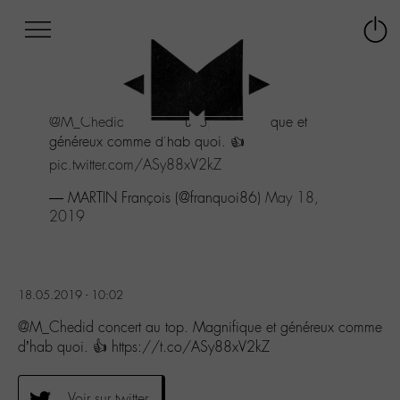
Afficher
Panneau de gestion des cookies
Labo
Connex
-
le
M-
menu
Aller
@M_Chedid
concert au top. Magnifique et
au
généreux comme d'hab quoi. 👍
menu
Aller
pic.twitter.com/ASy88xV2kZ
au
— MARTIN François (@franquoi86)
May 18,
contenu
2019
Aller
à
la
recherche
18.05.2019 - 10:02
@M_Chedid concert au top. Magnifique et généreux comme
d’hab quoi. 👍 https://t.co/ASy88xV2kZ
Voir sur twitter