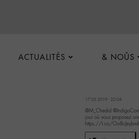
ACTUALITÉS
& NOÛS
17.05.2019 - 22:04
@M_Chedid @IndigoCommun
jour où vous proposez un
https://t.co/Oo8cJeybw