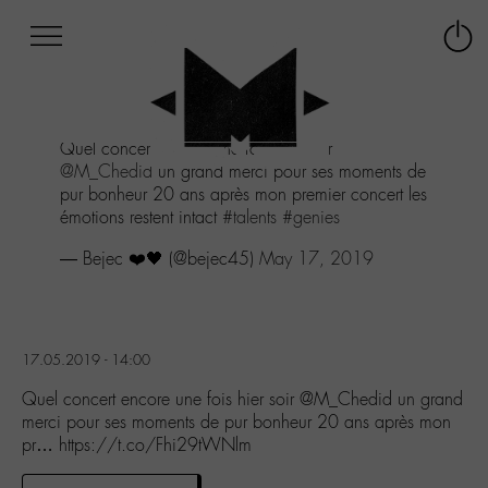
Afficher
Panneau de gestion des cookies
Labo
Connex
-
le
M-
menu
Aller
Quel concert encore une fois hier soir
au
@M_Chedid
un grand merci pour ses moments de
menu
pur bonheur 20 ans après mon premier concert les
Aller
émotions restent intact
#talents
#genies
au
contenu
— Bejec ❤️🖤 (@bejec45)
May 17, 2019
Aller
à
la
recherche
17.05.2019 - 14:00
Quel concert encore une fois hier soir @M_Chedid un grand
merci pour ses moments de pur bonheur 20 ans après mon
pr… https://t.co/Fhi29tWNlm