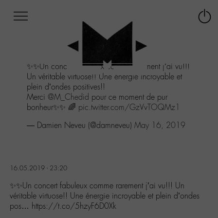
Afficher
Panneau de gestion des cookies
Labo
Connex
-
le
M-
menu
Aller
✨✨Un concert fabuleux comme rarement j’ai vu!!!
au
Un véritable virtuose!! Une énergie incroyable et
menu
plein d’ondes positives!!
Aller
Merci
@M_Chedid
pour ce moment de pur
au
bonheur✨✨ 🌈
pic.twitter.com/GzVvTOQMz1
contenu
Aller
— Damien Neveu (@damneveu)
May 16, 2019
à
la
recherche
16.05.2019 - 23:20
✨✨Un concert fabuleux comme rarement j’ai vu!!! Un
véritable virtuose!! Une énergie incroyable et plein d’ondes
pos… https://t.co/5hzyF6D0Xk