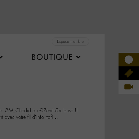
Espace membre
BOUTIQUE
de .@M_Chedid au @ZenithToulouse !!
 avec votre fil d’info trafi…