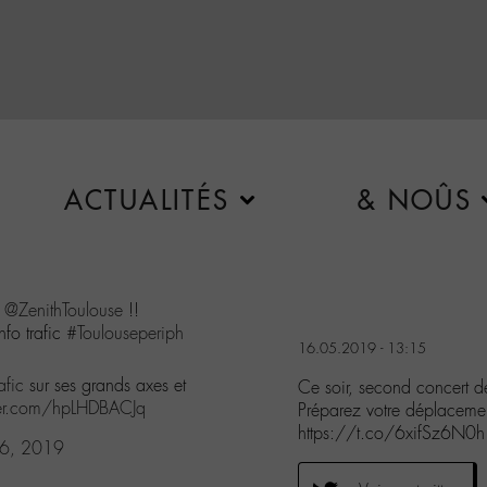
ACTUALITÉS
& NOÛS
u
@ZenithToulouse
!!
nfo trafic
#Toulouseperiph
16.05.2019 - 13:15
afic
sur ses grands axes et
Ce soir, second concert 
tter.com/hpLHDBACJq
Préparez votre déplacement
https://t.co/6xifSz6N0h
6, 2019