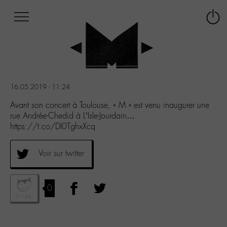
Afficher
Panneau de gestion des cookies
Labo
Connex
-
le
M-
menu
Aller
au
menu
16.05.2019 - 11:24
Aller
au
Avant son concert à Toulouse, « M » est venu inaugurer une
contenu
rue Andrée-Chedid à L’Isle-Jourdain…
Aller
https://t.co/DI0TghxXcq
à
la
Voir sur twitter
recherche
0