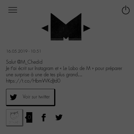
Afficher
Panneau de gestion des cookies
Labo
Connex
-
le
M-
menu
Aller
au
menu
16.05.2019 - 10:51
Aller
au
Salut @M_Chedid
contenu
Je t’ai écrit sur Instagram et « Le Labo de M » pour préparer
Aller
une surprise à une de tes plus grand…
à
https://t.co/HbmWKdJtd0
la
recherche
Voir sur twitter
0