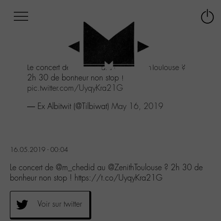
Afficher
Panneau de gestion des cookies
Labo
Connex
-
le
M-
menu
Aller
Le concert de
@m_chedid
au
@ZenithToulouse
?
au
2h 30 de bonheur non stop !
menu
pic.twitter.com/UyqyKra21G
Aller
au
— Ex Albitwit (@Tilbiwat)
May 16, 2019
contenu
Aller
à
la
16.05.2019 - 00:04
recherche
Le concert de @m_chedid au @ZenithToulouse ? 2h 30 de
bonheur non stop ! https://t.co/UyqyKra21G
Voir sur twitter