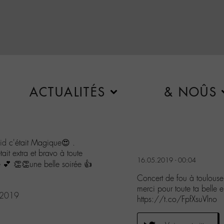
ACTUALITÉS
& NOÛS
id
c'était Magique😍 .
ait extra et bravo à toute
16.05.2019 - 00:04
e 💕 👏👏une belle soirée 👍
Concert de fou à toulous
merci pour toute ta belle 
 2019
https://t.co/FpfXsuVlno