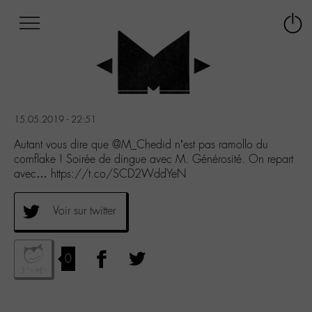
Afficher
Panneau de gestion des cookies
Labo
Connex
-
le
M-
menu
Aller
au
menu
15.05.2019 - 22:51
Aller
au
Autant vous dire que @M_Chedid n’est pas ramollo du
contenu
cornflake ! Soirée de dingue avec M. Générosité. On repart
Aller
avec… https://t.co/SCD2WddYeN
à
la
Voir sur twitter
recherche
0