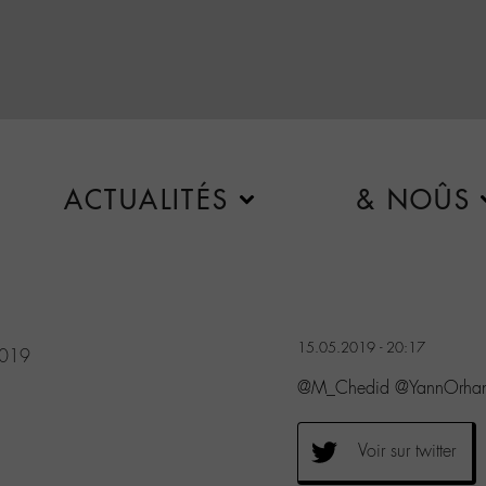
ACTUALITÉS
& NOÛS
15.05.2019 - 20:17
2019
@M_Chedid @YannOrhan
Voir sur twitter