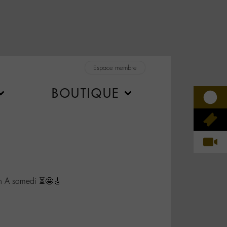
Espace membre
BOUTIQUE
 A samedi ⏳🤩🎸