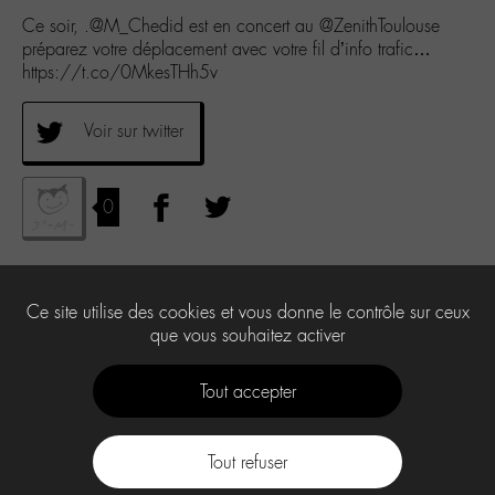
Ce soir, .@M_Chedid est en concert au @ZenithToulouse
préparez votre déplacement avec votre fil d’info trafic…
https://t.co/0MkesTHh5v
Voir sur twitter
0
Ce site utilise des cookies et vous donne le contrôle sur ceux
que vous souhaitez activer
Tout accepter
Tout refuser