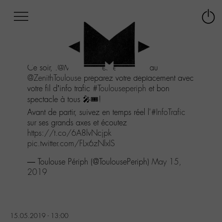
Afficher
Panneau de gestion des cookies
Labo
Connex
-
le
M-
menu
Aller
Ce soir, .
@M_Chedid
est en concert au
au
@ZenithToulouse
préparez votre déplacement avec
menu
votre fil d’info trafic
#Toulouseperiph
et bon
Aller
spectacle à tous 🎤🎟️!
au
contenu
Avant de partir, suivez en temps réel l'
#InfoTrafic
Aller
sur ses grands axes et écoutez
à
https://t.co/6A8lvNcjpk
la
pic.twitter.com/FLx6zNlxIS
recherche
— Toulouse Périph (@ToulousePeriph)
May 15,
2019
15.05.2019 - 13:00