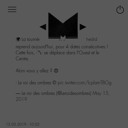
Afficher
Panneau de gestion des cookies
Labo
Connex
-
le
M-
menu
Aller
🌍 La tournée
#LettreInfinie
de
@M_Chedid
au
menu
reprend aujourd’hui, pour 4 dates consécutives !
Aller
Cette fois, -〽️- se déplace dans l’Ouest et le
au
Centre.
contenu
Aller
Alors vous y allez ? 😍
à
la
- Le roi des ombres ©️
pic.twitter.com/lcplamTBOg
recherche
— Le roi des ombres (@Leroidesombres)
May 15,
2019
15.05.2019 - 10:02