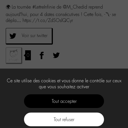
🌍 La tournée #LettreInfinie de @M_Chedid reprend
aujourd’hui, pour 4 dates consécutives ! Cette fois, -〽️- se
dépla… https://t.co/ZdSOslQCyr
Voir sur twitter
0
Ce site utilise des cookies et vous donne le contrôle sur ceux
que vous souhaitez activer
Tout accepter
Tout refuser