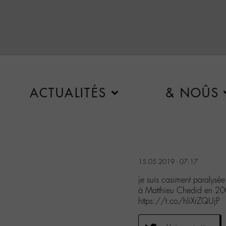
ACTUALITÉS
& NOÛS
15.05.2019 - 07:17
je suis casiment paralysée
à Matthieu Chedid en 20
https://t.co/hliXrZQUjP