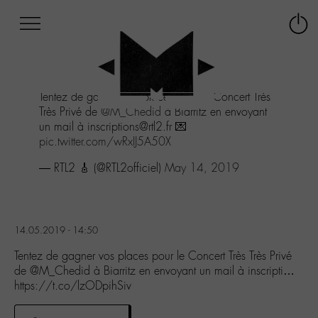
Afficher
Panneau de gestion des cookies
Labo
Connex
-
le
M-
menu
Aller
Tentez de gagner vos places pour le Concert Très
au
Très Privé de
@M_Chedid
à Biarritz en envoyant
menu
un mail à inscriptions@rtl2.fr 💌
Aller
pic.twitter.com/wRxIJ5A50X
au
contenu
— RTL2 🎸 (@RTL2officiel)
May 14, 2019
Aller
à
la
recherche
14.05.2019 - 14:50
Tentez de gagner vos places pour le Concert Très Très Privé
de @M_Chedid à Biarritz en envoyant un mail à inscripti…
https://t.co/lzODpihSiv