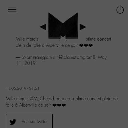
Afficher
Panneau de gestion des cookies
Labo
Connex
-
le
M-
menu
Aller
Mille mercis
@M_Chedid
pour ce sublime concert
au
plein de folie à Albertville ce soir ❤️❤️❤️
menu
Aller
— Lolamstramgram☆ (@Lolamstramgram8)
May
au
11, 2019
contenu
Aller
à
la
recherche
11.05.2019 - 21:51
Mille mercis @M_Chedid pour ce sublime concert plein de
folie à Albertville ce soir ❤️❤️❤️
Voir sur twitter