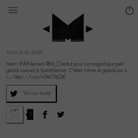
Afficher
Panneau de gestion des cookies
Labo
Connex
-
le
M-
menu
Aller
au
menu
10.05.2019 - 23:29
Aller
au
Merci INFINIement @M_Chedid pour ce magnifique petit
contenu
grand concert à Saint-Etienne. C’était intime et grandiose à
Aller
l… https://t.co/n3teOAJQtE
à
la
Voir sur twitter
recherche
0