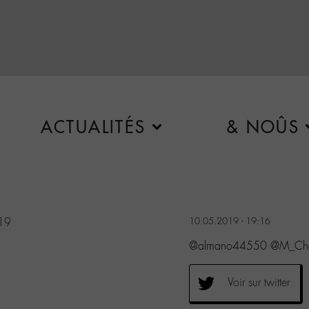
ACTUALITÉS
& NOÛS
19
10.05.2019 - 19:16
@almano44550 @M_Che
Voir sur twitter